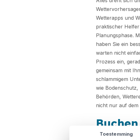
Alles dreht sich 
Wettervorhersagen 
Wetterapps und Wet
praktischer Helfe
Planungsphase. Mi
haben Sie ein bess
warten nicht einf
Prozess ein, gerad
gemeinsam mit Ihn
schlammigem Unter
wie Bodenschutz, 
Behörden, Wettere
nicht nur auf dem 
Buchen 
Toestemming