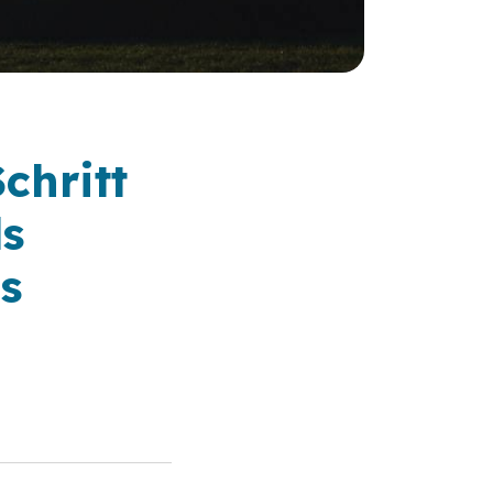
chritt
ls
es