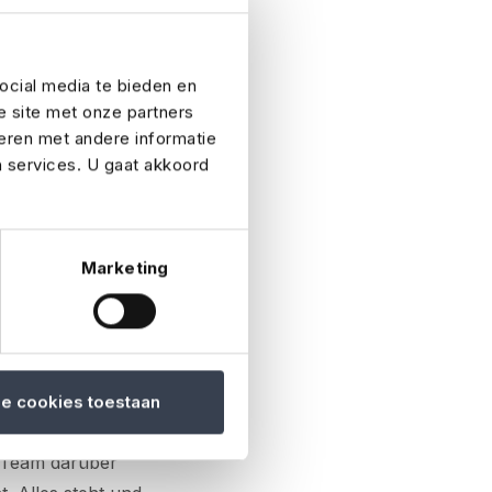
hlen Sie einen Ort,
 Standorte,
, dass der Standort
ocial media te bieden en
ätzliche Abflüsse,
e site met onze partners
eren met andere informatie
platz zu matschig
n services. U gaat akkoord
gien
Marketing
 Sicherheitsplan
heitsplan mit klar
en oder
s, zusätzliches
le cookies toestaan
ere Routen, die die
r Team darüber