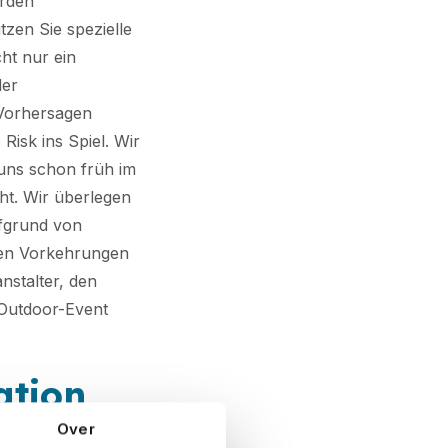
erden
tzen Sie spezielle
ht nur ein
der
 Vorhersagen
Risk ins Spiel. Wir
 uns schon früh im
ht. Wir überlegen
fgrund von
ren Vorkehrungen
nstalter, den
 Outdoor-Event
ation
Over