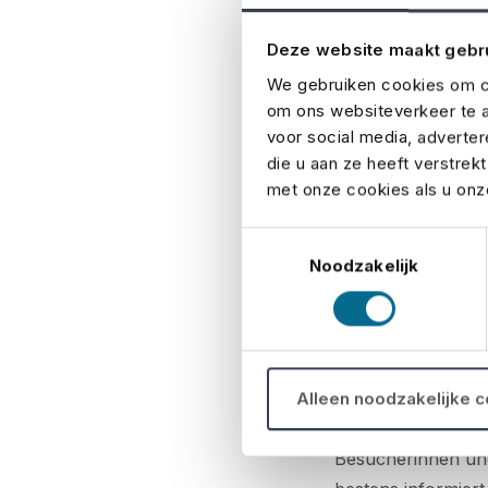
Nicht jede Location
an dem Sie im Fal
Deze website maakt gebr
robuste Zeltkonstr
We gebruiken cookies om co
selbst wetterfest 
om ons websiteverkeer te a
voor social media, adverte
sturmfeste Element
die u aan ze heeft verstrek
wird. Mit diesen M
met onze cookies als u onze
Notfall
Toestemmingsselectie
Noodzakelijk
Was machen Sie im
ein echter Lebensr
beschriebenen Sze
Hitzewellen? Mögli
Alleen noodzakelijke 
Erste-Hilfe-Person
Besucherinnen und