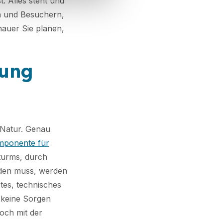
t. Alles steht und
en und Besuchern,
nauer Sie planen,
rung
r Natur. Genau
omponente für
Sturms, durch
rden muss, werden
tes, technisches
 keine Sorgen
och mit der