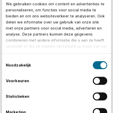
We gebruiken cookies om content en advertenties te
Belgium an den Start:
personaliseren, om functies voor social media te
eine neue Anlaufstelle für
bieden en om ons websiteverkeer te analyseren. Ook
die belgische
delen we informatie over uw gebruik van onze site
Veranstaltungsbranche
met onze partners voor social media, adverteren en
analyse. Deze partners kunnen deze gegevens
vor Ort
combineren met andere informatie die u aan ze heeft
verstrekt of die ze hebben verzameld op basis van uw
No Risk mischt jetzt auch in Belgien mit.
gebruik van hun services. U gaat akkoord met onze
Durch die Zusammenarbeit mit Van Dessel
cookies als u onze website blijft gebruiken.
Toestemmingsselectie
Insurance Brokers – einem starken und
Noodzakelijk
etablierten Partner auf d...
Voorkeuren
Mehr erfahren
Statistieken
Marketing