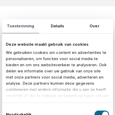
Toestemming
Details
Over
Ein alter Hase in der
Versicherungswelt
Deze website maakt gebruik van cookies
We gebruiken cookies om content en advertenties te
No Risk ist nicht einfach irgendein Versicherer,
personaliseren, om functies voor social media te
der zusätzlich noch neben seinem Tagesgeschäft
bieden en om ons websiteverkeer te analyseren. Ook
delen we informatie over uw gebruik van onze site
Veranstaltungen halbherzig versichert. Events
met onze partners voor social media, adverteren en
und entsprechende Versicherungen sind unser
analyse. Deze partners kunnen deze gegevens
Dreh- und Angelpunkt und das schon seit Beginn
combineren met andere informatie die u aan ze heeft
unserer Firmengeschichte, weshalb wir die
verstrekt of die ze hebben verzameld op basis van uw
Veranstaltungsbranche wie unsere Westentasche
gebruik van hun services. U gaat akkoord met onze
kennen. Unsere Kundinnen und Kunden
cookies als u onze website blijft gebruiken.
Toestemmingsselectie
profitieren zudem von unseren etablierten
Noodzakelijk