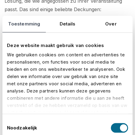
Lösung, die wie angegossen zu Ihrer Veranstaltung
passt. Das sind einige beliebte Deckungen:
Toestemming
Details
Over
Ausfall:
Deckt die Kosten, wenn Ihre
Veranstaltung nicht wie geplant stattfinden kann
Deze website maakt gebruik van cookies
Schlechtes Wetter:
Erstattet Ihnen die Kosten,
We gebruiken cookies om content en advertenties te
wenn Extremwetter zu einer Absage führt
personaliseren, om functies voor social media te
Equipment:
Deckt Schäden an gemieteter oder
bieden en om ons websiteverkeer te analyseren. Ook
delen we informatie over uw gebruik van onze site
eigener Ausrüstung
met onze partners voor social media, adverteren en
analyse. Deze partners kunnen deze gegevens
Haftung:
Schützt Sie im Falle von Ansprüchen
combineren met andere informatie die u aan ze heeft
Dritter
verstrekt of die ze hebben verzameld op basis van uw
gebruik van hun services. U gaat akkoord met onze
Unfälle:
Deckt medizinische Kosten, wenn auf
cookies als u onze website blijft gebruiken.
Toestemmingsselectie
Ihrer Veranstaltung ein Unfall passiert
Noodzakelijk