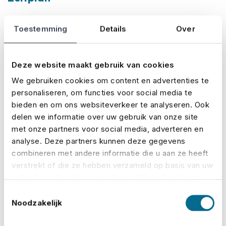
Ein wasserdichter Eventplan steht und fällt mit einem
Toestemming
Details
Over
soliden Zeitplan. Indem Sie jede einzelne Phase Ihres
Events durchgehen, behalten Sie die Kontrolle und
Deze website maakt gebruik van cookies
stellen sicher, dass jeder weiß, was zu tun ist.
We gebruiken cookies om content en advertenties te
personaliseren, om functies voor social media te
Unterteilen Sie Ihren Zeitplan in klare Phasen:
bieden en om ons websiteverkeer te analyseren. Ook
delen we informatie over uw gebruik van onze site
Vorbereitung
– Meetings, Bestellungen,
met onze partners voor social media, adverteren en
Programm und Koordination der Lieferanten
analyse. Deze partners kunnen deze gegevens
Aufbau
– Vorbereitung des Veranstaltungsorts,
combineren met andere informatie die u aan ze heeft
technischer Aufbau, Catering und Dekoration
verstrekt of die ze hebben verzameld op basis van uw
Die Veranstaltung
– Startzeiten, Vorstellungen,
gebruik van hun services. U gaat akkoord met onze
Pausen und Ankündigungen
cookies als u onze website blijft gebruiken.
Abbau
– Aufräumen, Rückgabe von Materialien
Toestemmingsselectie
und Evaluierung
Noodzakelijk
Verwenden Sie ein Planungstool wie Excel, Google